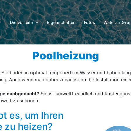
®
Die vorteile
Eigenschaften
Fotos
Waterair Gru
Poolheizung
. Sie baden in optimal temperiertem Wasser und haben läng
ng. Auch wenn man dabei zunächst an die Installation eine
gie nachgedacht?
Sie ist umweltfreundlich und kostengünsti
mwelt zu schonen.
t es, um Ihren
e zu heizen?