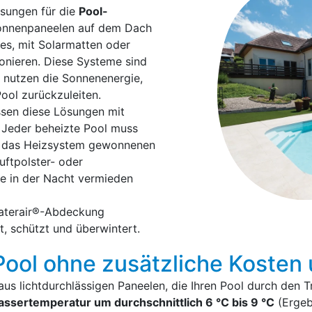
ösungen für die
Pool-
Sonnenpaneelen auf dem Dach
es, mit Solarmatten oder
ionieren. Diese Systeme sind
d nutzen die Sonnenenergie,
ool zurückzuleiten.
ssen diese Lösungen mit
 Jeder beheizte Pool muss
h das Heizsystem gewonnenen
uftpolster- oder
e in der Nacht vermieden
Waterair®-Abdeckung
t, schützt und überwintert.
Pool ohne zusätzliche Kosten 
s lichtdurchlässigen Paneelen, die Ihren Pool durch den Tr
assertemperatur um durchschnittlich 6 °C bis 9 °C
(Ergebn