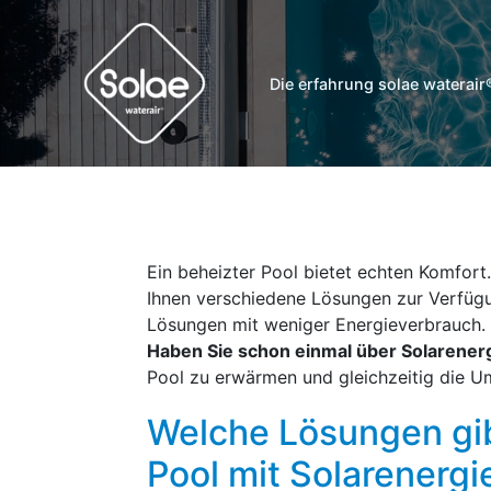
Zum
Inhalt
springen
Die erfahrung solae waterair
Ein beheizter Pool bietet echten Komfort
Ihnen verschiedene Lösungen zur Verfügu
Lösungen mit weniger Energieverbrauch.
Haben Sie schon einmal über Solarener
Pool zu erwärmen und gleichzeitig die U
Welche Lösungen gib
Pool mit Solarenergi